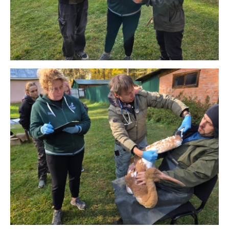
Мы будем рады небольшой, но ежемесячной
помощи - это позволит нам увереннее
чувствовать себя и надёжнее строить планы
нашей работы. Выберите сумму пожертвования
или введите свою. Пожертвования
осуществляются в российских рублях
Банковская карта
QR-код
Реквизиты
Ozon
Чтобы отписаться от ежемесячных пожертвований,
перейдите по
ссылке
или напишите нам на почту
Grigorieva65@list.ru
.