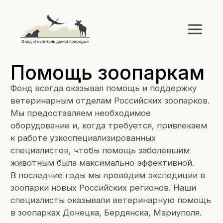
О фонд
Помощь зоопаркам
Фонд всегда оказывал помощь и поддержку
ветеринарным отделам Российских зоопарков.
Мы предоставляем необходимое
оборудование и, когда требуется, привлекаем
к работе узкоспециализированных
специалистов, чтобы помощь заболевшим
животным была максимально эффективной.
В последние годы мы проводим экспедиции в
зоопарки новых Российских регионов. Наши
специалисты оказывали ветеринарную помощь
в зоопарках Донецка, Бердянска, Мариуполя.
Таким зоопаркам сейчас помощь необходима
гораздо больше чем другим. Там
катастрофически не хватает специалистов,
лекарств и оборудования. Поэтому даже в
самых, казалось бы, простых ситуациях,
сотрудники оказываются бессильны помочь
заболевшим питомцам.