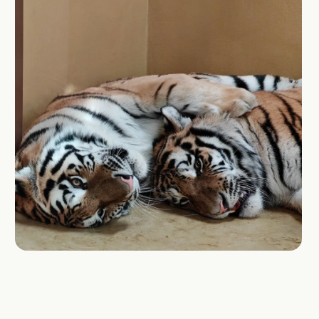
Поддержка фонда
Благотворительность,
это когда получаешь
больше, чем отдаешь
Мы будем рады небольшой, но ежемесячной
помощи - это позволит нам увереннее
чувствовать себя и надёжнее строить планы
нашей работы. Выберите сумму пожертвования
или введите свою. Пожертвования
осуществляются в российских рублях